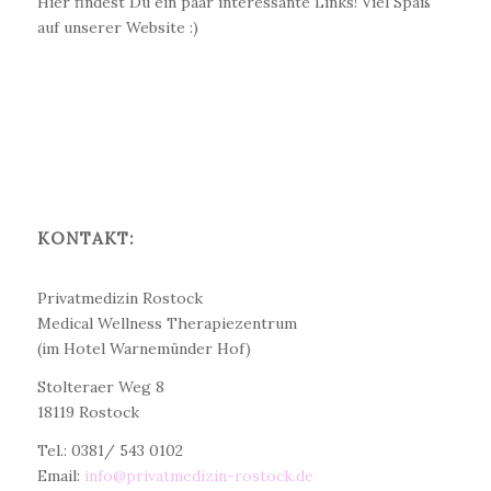
Hier findest Du ein paar interessante Links! Viel Spaß
auf unserer Website :)
KONTAKT:
Dr. med. Christine Teichert
Privatmedizin Rostock
Medical Wellness Therapiezentrum
(im Hotel Warnemünder Hof)
Stolteraer Weg 8
18119 Rostock
Tel.: 0381/ 543 0102
Email:
info@privatmedizin-rostock.de