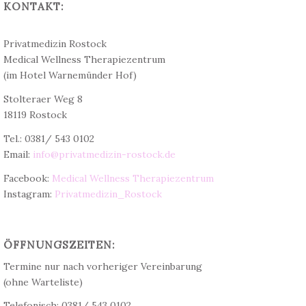
KONTAKT:
Dr. med. Christine Teichert
Privatmedizin Rostock
Medical Wellness Therapiezentrum
(im Hotel Warnemünder Hof)
Stolteraer Weg 8
18119 Rostock
Tel.: 0381/ 543 0102
Email:
info@privatmedizin-rostock.de
Facebook:
Medical Wellness Therapiezentrum
Instagram:
Privatmedizin_Rostock
ÖFFNUNGSZEITEN:
Termine nur nach vorheriger Vereinbarung
(ohne Warteliste)
Telefonisch: 0381/ 543 0102