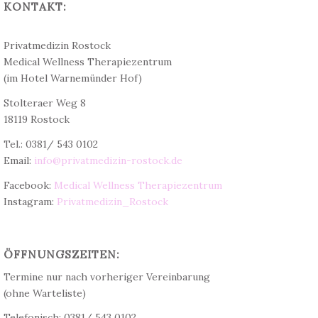
KONTAKT:
Dr. med. Christine Teichert
Privatmedizin Rostock
Medical Wellness Therapiezentrum
(im Hotel Warnemünder Hof)
Stolteraer Weg 8
18119 Rostock
Tel.: 0381/ 543 0102
Email:
info@privatmedizin-rostock.de
Facebook:
Medical Wellness Therapiezentrum
Instagram:
Privatmedizin_Rostock
ÖFFNUNGSZEITEN:
Termine nur nach vorheriger Vereinbarung
(ohne Warteliste)
Telefonisch: 0381/ 543 0102