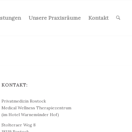
istungen
Unsere Praxisräume
Kontakt
KONTAKT:
Dr. med. Christine Teichert
Privatmedizin Rostock
Medical Wellness Therapiezentrum
(im Hotel Warnemünder Hof)
Stolteraer Weg 8
18119 Rostock